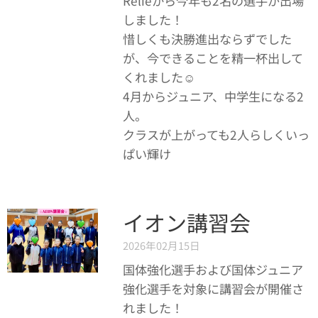
Relieから今年も2名の選手が出場
しました！
惜しくも決勝進出ならずでした
が、今できることを精一杯出して
くれました☺︎
4月からジュニア、中学生になる2
人。
クラスが上がっても2人らしくいっ
ぱい輝け🌟
イオン講習会
2026年02月15日
国体強化選手および国体ジュニア
強化選手を対象に講習会が開催さ
れました！