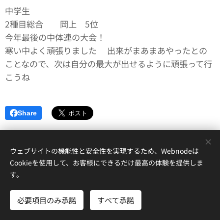
中学生
2種目総合 岡上 5位✨
今年最後の中体連の大会！
寒い中よく頑張りました👏出来がまあまあやったとの
ことなので、次は自分の最大が出せるように頑張って行
こうね💪
Share
ウェブサイトの機能性と安全性を実現するため、Webnodeは
Cookieを使用して、お客様にできるだけ最高の体験を提供しま
す。
© 2022
RelieRG南国 ～
新体操教室。 すべての写真の著作権は教室
に属します。
必要項目のみ承諾
すべて承諾
Powered by
Webnode
Cookie