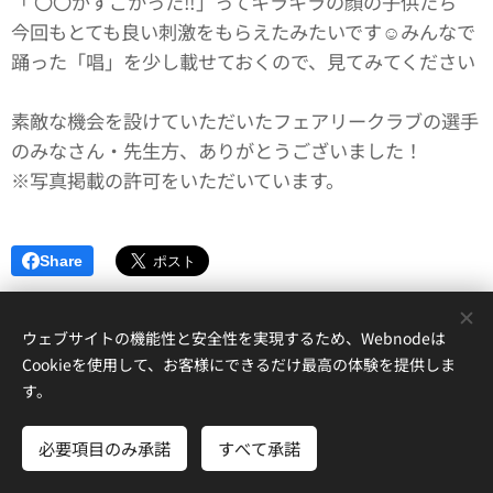
「 〇〇がすごかった‼︎」ってキラキラの顔の子供たち👀
今回もとても良い刺激をもらえたみたいです☺️みんなで
踊った「唱」を少し載せておくので、見てみてください
🤭
素敵な機会を設けていただいたフェアリークラブの選手
のみなさん・先生方、ありがとうございました！
※写真掲載の許可をいただいています。
Share
ウェブサイトの機能性と安全性を実現するため、Webnodeは
Cookieを使用して、お客様にできるだけ最高の体験を提供しま
す。
© 2022
RelieRG南国 ～
新体操教室。 すべての写真の著作権は教室
に属します。
必要項目のみ承諾
すべて承諾
Powered by
Webnode
Cookie