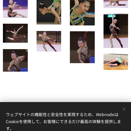
ウェブサイトの機能性と安全性を実現するため、Webnodeは
Cookieを使用して、お客様にできるだけ最高の体験を提供しま
す。
© 2022
RelieRG南国 ～
新体操教室。 すべての写真の著作権は教室